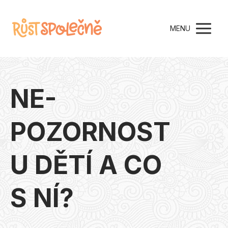
MENU
NE-
POZORNOST
U DĚTÍ A CO
S NÍ?