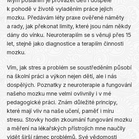
Mým posláním je provázet děti i dospělé
k pohodě v životě vyladěním práce jejich
mozku. Předávám léty praxe ověřené náměty
a rady, jak překonat limity, které jsou nám někdy
dány do vínku. Neuroterapiím se s věnuji přes 15
let, stejně jako diagnostice a terapiím činnosti
mozku.
Vím, jak stres a problém se soustředěním působí
na školní práci a výkon nejen dětí, ale i nás
dospělých. Poznatky z neuroterapie a fungování
našeho mozku mne velmi ovlivnily i v mé
pedagogické práci. Znám důležité principy,
které mají vliv na naše učení, paměť i míru
stresu. Stovky hodin zkoumání fungování mozku
a měření na lékařských přístrojích mne naučily
vidět širší rámec problémů. Své vědomosti