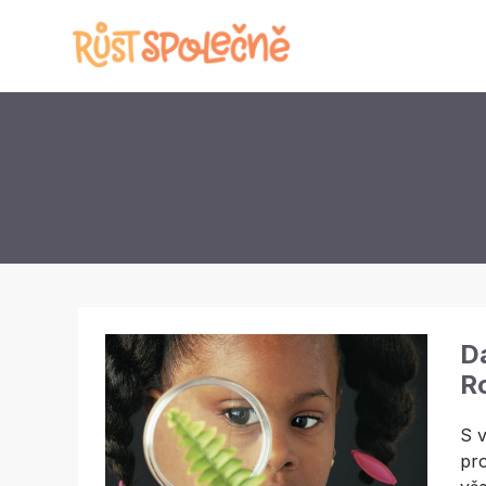
Da
Ro
S v
pro