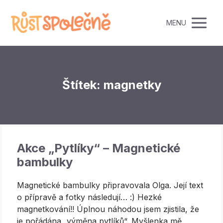
MENU
Štítek: magnetky
Akce „Pytlíky“ – Magnetické
bambulky
Magnetické bambulky připravovala Olga. Její text
o přípravě a fotky následují… :) Hezké
magnetkování!! Úplnou náhodou jsem zjistila, že
je pořádána „výměna pytlíků“. Myšlenka mě