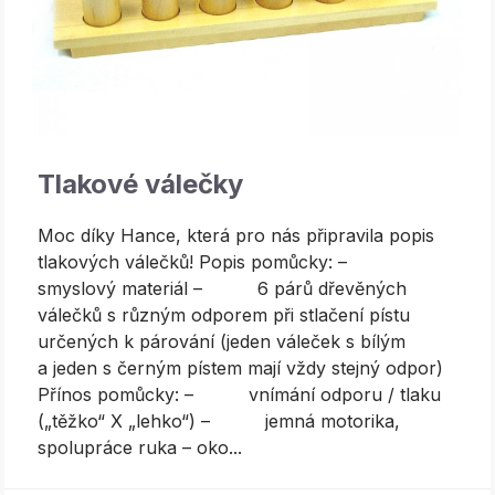
Tlakové válečky
Moc díky Hance, která pro nás připravila popis
tlakových válečků! Popis pomůcky: –
smyslový materiál – 6 párů dřevěných
válečků s různým odporem při stlačení pístu
určených k párování (jeden váleček s bílým
a jeden s černým pístem mají vždy stejný odpor)
Přínos pomůcky: – vnímání odporu / tlaku
(„těžko“ X „lehko“) – jemná motorika,
spolupráce ruka – oko...