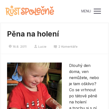
MENU
Pěna na holení
16.8. 2011
Lucie
2 Komentáře
Dlouhý den
doma, ven
nemůžete, nebo
je tam ošklivo?
Co se vrhnout
po tátově pěně
na holení
a trochu si s ní