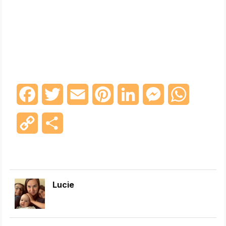
Facebook
Twitter
Email
Pinterest
LinkedIn
Messenger
WhatsAp
Copy
Share
Link
Lucie