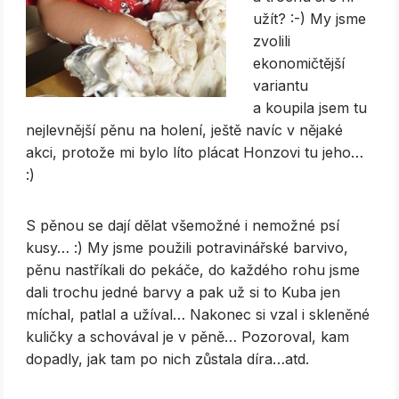
užít? :-) My jsme
zvolili
ekonomičtější
variantu
a koupila jsem tu
nejlevnější pěnu na holení, ještě navíc v nějaké
akci, protože mi bylo líto plácat Honzovi tu jeho…
:)
S pěnou se dají dělat všemožné i nemožné psí
kusy… :) My jsme použili potravinářské barvivo,
pěnu nastříkali do pekáče, do každého rohu jsme
dali trochu jedné barvy a pak už si to Kuba jen
míchal, patlal a užíval… Nakonec si vzal i skleněné
kuličky a schovával je v pěně… Pozoroval, kam
dopadly, jak tam po nich zůstala díra…atd.