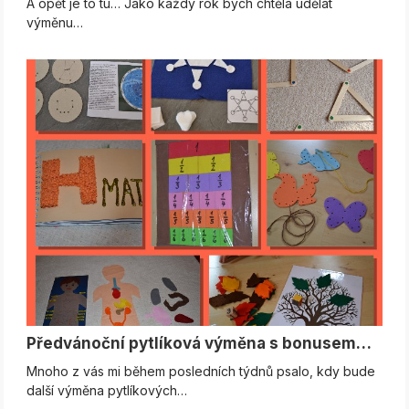
A opět je to tu… Jako každý rok bych chtěla udělat
výměnu…
Předvánoční pytlíková výměna s bonusem…
Mnoho z vás mi během posledních týdnů psalo, kdy bude
další výměna pytlíkových…