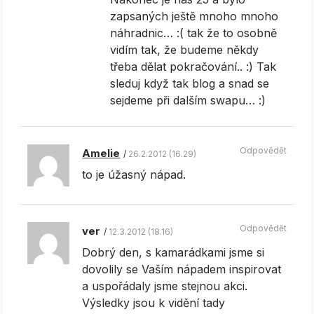
zapsaných ještě mnoho mnoho
náhradnic… :( tak že to osobně
vidím tak, že budeme někdy
třeba dělat pokračování.. :) Tak
sleduj když tak blog a snad se
sejdeme při dalším swapu… :)
Odpovědět
Amelie
26.2.2012 (16.29)
to je úžasný nápad.
Odpovědět
ver
12.3.2012 (18.16)
Dobrý den, s kamarádkami jsme si
dovolily se Vaším nápadem inspirovat
a uspořádaly jsme stejnou akci.
Výsledky jsou k vidění tady