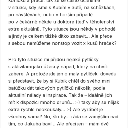
koníčků a práce, tak že se často ocitneme
v situaci, kdy jsme s Kubím v autě, na schůzkách,
po návštěvách, nebo v horším případě
po v čekárně někde u doktora (teď v těhotenství
extra aktuální). Tyto situace jsou někdy v pohodě
a jindy je celkem těžké dítko zabavit… Ale přece
s sebou nemůžeme nonstop vozit x kusů hraček?
Pro tyto situace mi přijdou nějaké pytlíčky
s aktivitami jako úžasný nápad, který na chvíli
zabere. A protože jde jen o malý pytlíček, dovedu
si představit, že by si Kubík chtěl do svého mini
batůžku dát takových pytlíčků několik, podle
aktuální nálady a inspirace. Tak že – ideálně jich
mít k dispozici mnoho druhů… :-) taky aby se nějak
extra rychle neokoukaly… :-) Ale vyrábět je
všechny sama? No, šlo by… ráda se zamýšlím nad
tím, co Jakuba baví… Ale přeci jen – mám dvě