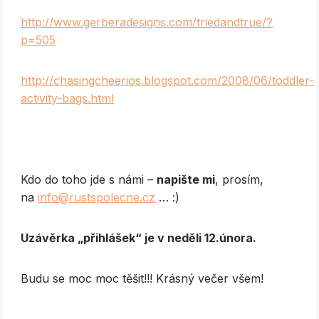
http://www.gerberadesigns.com/triedandtrue/?
p=505
http://chasingcheerios.blogspot.com/2008/06/toddler-
activity-bags.html
Kdo do toho jde s námi –
napište mi
, prosím,
na
info@rustspolecne.cz
… :)
U
závěrka „přihlášek“ je v neděli 12.února.
Budu se moc moc těšit!!! Krásný večer všem!