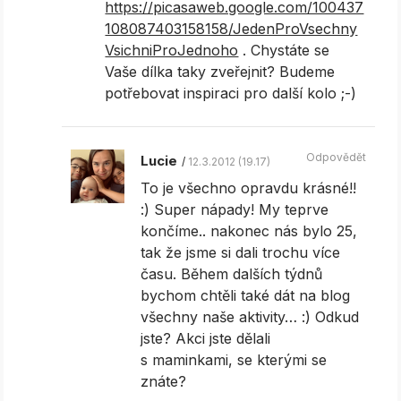
https://picasaweb.google.com/100437
108087403158158/JedenProVsechny
VsichniProJednoho
. Chystáte se
Vaše dílka taky zveřejnit? Budeme
potřebovat inspiraci pro další kolo ;-)
Odpovědět
Lucie
12.3.2012 (19.17)
To je všechno opravdu krásné!!
:) Super nápady! My teprve
končíme.. nakonec nás bylo 25,
tak že jsme si dali trochu více
času. Během dalších týdnů
bychom chtěli také dát na blog
všechny naše aktivity… :) Odkud
jste? Akci jste dělali
s maminkami, se kterými se
znáte?