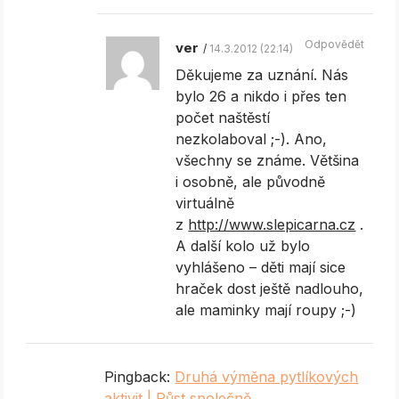
Odpovědět
ver
14.3.2012 (22.14)
Děkujeme za uznání. Nás
bylo 26 a nikdo i přes ten
počet naštěstí
nezkolaboval ;-). Ano,
všechny se známe. Většina
i osobně, ale původně
virtuálně
z
http://www.slepicarna.cz
.
A další kolo už bylo
vyhlášeno – děti mají sice
hraček dost ještě nadlouho,
ale maminky mají roupy ;-)
Pingback:
Druhá výměna pytlíkových
aktivit | Růst společně