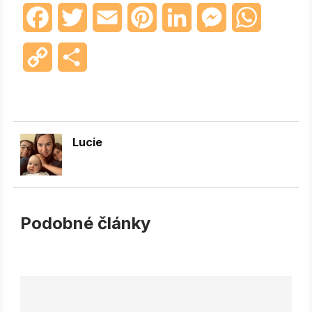
Facebook
Twitter
Email
Pinterest
LinkedIn
Messenger
WhatsAp
Copy
Share
Link
Lucie
Podobné články