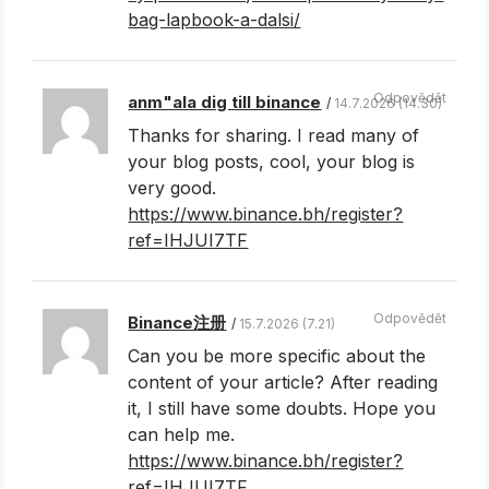
bag-lapbook-a-dalsi/
Odpovědět
anm"ala dig till binance
14.7.2026 (14.30)
Thanks for sharing. I read many of
your blog posts, cool, your blog is
very good.
https://www.binance.bh/register?
ref=IHJUI7TF
Odpovědět
Binance注册
15.7.2026 (7.21)
Can you be more specific about the
content of your article? After reading
it, I still have some doubts. Hope you
can help me.
https://www.binance.bh/register?
ref=IHJUI7TF