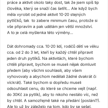
práce a aktivit okolo taky dost, tak že jsem spíš tip
člověka, který se snaží čas šetřit… Ale když bych
měla vyrobit od jedné aktivit 10-20 stejných
pytlíčků, tak to zabere minimum času, protože si
vše připravím a pak udělám jen větší množství.
A to je celá myšlenka této výměny…
Dát dohromady cca. 10-20 lidí, rodičů dětí ve věku
cca. od 2 do 3 let, kteří by každý chtěl připravit
jeden druh pytlíků. Na aktivitách, které bychom
chtěli připravit, bychom se museli nějak domluvit
předem (aby všichni souhlasili, aby všem
vyhovovaly a abychom nedělali žádné dvakrát či
víckrát). Také bychom si dopředu museli
odsouhlasit cenu, do které se chceme vejít (např.
do 30Kč za pytlík), aby to nikoho nestálo víc, než
by chtěl. A samozřejmě také na předání (poslání?).
Ale to už by záleželo na tom, kdo by se sešel,