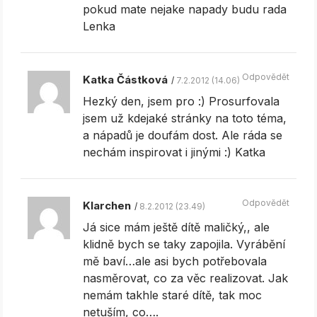
pokud mate nejake napady budu rada
Lenka
Odpovědět
Katka Částková
7.2.2012 (14.06)
Hezký den, jsem pro :) Prosurfovala
jsem už kdejaké stránky na toto téma,
a nápadů je doufám dost. Ale ráda se
nechám inspirovat i jinými :) Katka
Odpovědět
Klarchen
8.2.2012 (23.49)
Já sice mám ještě dítě maličký,, ale
klidně bych se taky zapojila. Vyrábění
mě baví…ale asi bych potřebovala
nasměrovat, co za věc realizovat. Jak
nemám takhle staré dítě, tak moc
netuším, co….