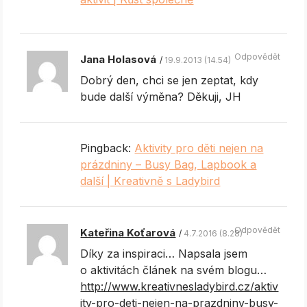
Odpovědět
Jana Holasová
19.9.2013 (14.54)
Dobrý den, chci se jen zeptat, kdy
bude další výměna? Děkuji, JH
Pingback:
Aktivity pro děti nejen na
prázdniny – Busy Bag, Lapbook a
další | Kreativně s Ladybird
Odpovědět
Kateřina Koťarová
4.7.2016 (8.28)
Díky za inspiraci… Napsala jsem
o aktivitách článek na svém blogu…
http://www.kreativnesladybird.cz/aktiv
ity-pro-deti-nejen-na-prazdniny-busy-