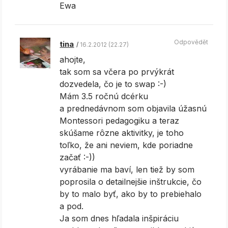
Ewa
Odpovědět
tina
16.2.2012 (22.27)
ahojte,
tak som sa včera po prvýkrát
dozvedela, čo je to swap :-)
Mám 3.5 ročnú dcérku
a prednedávnom som objavila úžasnú
Montessori pedagogiku a teraz
skúšame rôzne aktivitky, je toho
toľko, že ani neviem, kde poriadne
začať :-))
vyrábanie ma baví, len tiež by som
poprosila o detailnejšie inštrukcie, čo
by to malo byť, ako by to prebiehalo
a pod.
Ja som dnes hľadala inšpiráciu