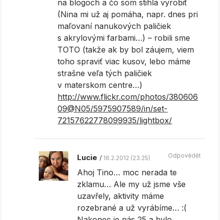
na blogoch a čo som stihla vyrobiť
(Nina mi už aj pomáha, napr. dnes pri
maľovaní nanukových paličiek
s akrylovými farbami…) – robili sme
TOTO (takže ak by bol záujem, viem
toho spraviť viac kusov, lebo máme
strašne veľa tých paličiek
v materskom centre…)
http://www.flickr.com/photos/380606
09@N05/5975907589/in/set-
72157622778099935/lightbox/
Odpovědět
Lucie
16.2.2012 (23.25)
Ahoj Tino… moc nerada te
zklamu… Ale my už jsme vše
uzavřely, aktivity máme
rozebrané a už vyrábíme… :(
Nakonec je nás 25 a bylo