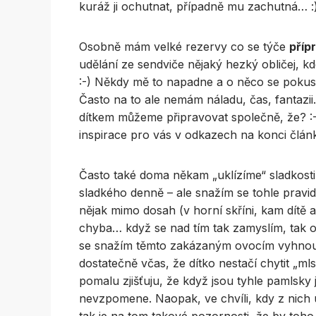
kuráž ji ochutnat, případně mu zachutná… :) 
Osobně mám velké rezervy co se týče
příp
udělání ze sendviče nějaký hezký obličej, 
:-) Někdy mě to napadne a o něco se pokusím
Často na to ale nemám náladu, čas, fantazii
dítkem můžeme připravovat společně, že? :
inspirace pro vás v odkazech na konci člá
Často také doma někam „uklízíme“ sladkosti
sladkého denně – ale snažím se tohle pravid
nějak mimo dosah (v horní skříni, kam dítě ani
chyba… když se nad tím tak zamyslím, tak
se snažím těmto zakázaným ovocím vyhnout 
dostatečně včas, že dítko nestačí chytit „ml
pomalu zjišťuju, že když jsou tyhle pamlsky
nevzpomene. Naopak, ve chvíli, kdy z nich u