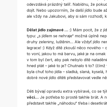
odevzdává prázdný talíř. Nabídnu, že pokud ch
dojít. Nebo upozorním, že další jídlo bude
ale vždy na Jakubovi, aby si sám rozhodl, koli
Dělat jídlo zajímavé …
:) Mám pocit, že z j
typu: „s jídlem se nehraje“ možná úplně nep
druhy zeleniny, luštěnin… Ale vždyť jídlo ne
legrace! :) Když dítě zkouší něco nového – c
to voní, jakou to má barvu, jaké je na oma
v tom byl čert, aby pak nebylo dítě naladěn
hned ptát – jaké to je? Chutnalo ti to? (čím
byla chuť toho jídla – sladká, slaná, kyselá,
dobré nové jídlo dítěti představovat vedle
Děti bývají opravdu extra vybíravé, co se tý
věci…
Je potřeba to prostě takhle brát. A ně
představit takhle „náhodou“ třeba i desetkrá