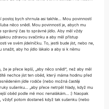
ní postoj bych shrnula asi takhle… Mou povinností
Kuba něco snědl. Mou povinností je, abych mu
e správný čas to správné jídlo. Aby měl vždy
jakou zdravou svačinku a aby měl přístup
sti ve svém jídelníčku. To, jestli bude jíst, nebo ne,
 snažit, aby ho jídlo lákalo a aby si k němu
 že je přece lepší, „aby něco snědl“, než aby měl
dítě nechce jíst ten oběd, který máma hodinu před
esnědeném jídle rodiče (nebo možná častěji
do ruky sušenku… „aby přece netrpěl hlady, když mu
 zítřejší oběd podle mě moc nenalákám… :) Naopak
t, vždyť potom dostaneš když tak sušenku (nebo