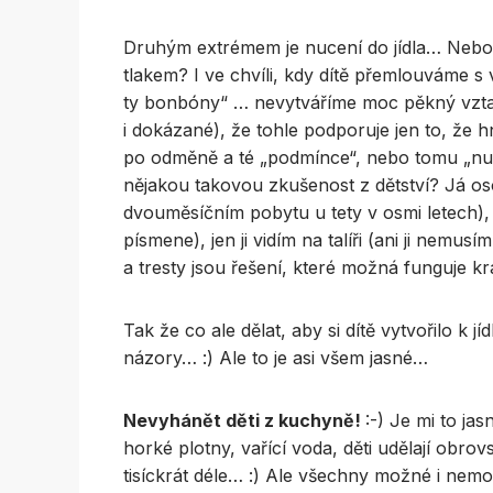
Druhým extrémem je nucení do jídla… Nebo
tlakem? I ve chvíli, kdy dítě přemlouváme s
ty bonbóny“ … nevytváříme moc pěkný vztah k
i dokázané), že tohle podporuje jen to, že 
po odměně a té „podmínce“, nebo tomu „n
nějakou takovou zkušenost z dětství? Já os
dvouměsíčním pobytu u tety v osmi letech), 
písmene), jen ji vidím na talíři (ani ji nemu
a tresty jsou řešení, které možná funguje k
Tak že co ale dělat, aby si dítě vytvořilo k
názory… :) Ale to je asi všem jasné…
Nevyhánět děti z kuchyně!
:-) Je mi to ja
horké plotny, vařící voda, děti udělají obr
tisíckrát déle… :) Ale všechny možné i nemo