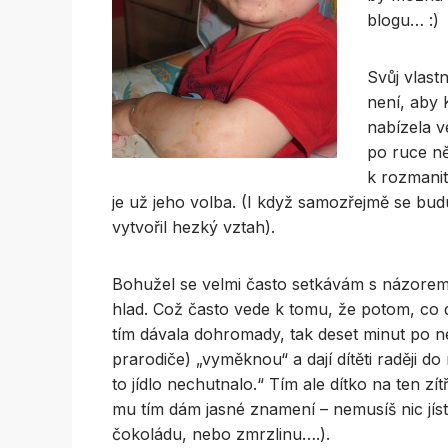
blogu… :)
Svůj vlast
není, aby 
nabízela v
po ruce ně
k rozmanito
je už jeho volba. (I když samozřejmě se budu
vytvořil hezký vztah).
Bohužel se velmi často setkávám s názorem,
hlad. Což často vede k tomu, že potom, co 
tím dávala dohromady, tak deset minut po n
prarodiče) „vyměknou“ a dají dítěti raději 
to jídlo nechutnalo.“ Tím ale dítko na ten
mu tím dám jasné znamení – nemusíš nic jís
čokoládu, nebo zmrzlinu….).