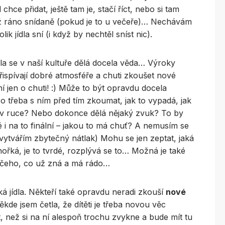
ce přidat, ještě tam je, stačí říct, nebo si tam
 až ráno snídaně (pokud je to u večeře)… Nechávám
k jídla sní (i když by nechtěl sníst nic).
ídla se v naší kultuře dělá docela věda… Výroky
řispívají dobré atmosféře a chuti zkoušet nové
ní jen o chuti! :) Může to být opravdu docela
o třeba s ním před tím zkoumat, jak to vypadá, jak
k v ruce? Nebo dokonce dělá nějaký zvuk? To by
é i na to finální – jakou to má chuť? A nemusím se
ž vytvářím zbytečný nátlak) Mohu se jen zeptat, jaká
 hořká, je to tvrdé, rozplývá se to… Možná je také
 něčeho, co už zná a má rádo…
ká jídla. Někteří také opravdu neradi zkouší
nové
kde jsem četla, že dítěti je třeba novou věc
t, než si na ní alespoň trochu zvykne a bude mít tu