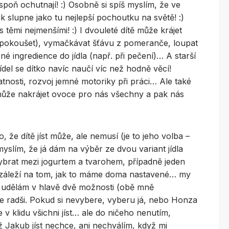
espoň ochutnají! :) Osobně si spíš myslím, že ve
ak slupne jako tu nejlepší pochoutku na světě! :)
s těmi nejmenšími! :) I dvouleté dítě může krájet
pokoušet), vymačkávat šťávu z pomeranče, loupat
é ingredience do jídla (např. při pečení)… A starší
ídel se dítko navíc naučí víc než hodně věcí!
tnosti, rozvoj jemné motoriky při práci… Ale také
ž může nakrájet ovoce pro nás všechny a pak nás
 že dítě jíst může, ale nemusí (je to jeho volba –
myslím, že já dám na výběr ze dvou variant jídla
vybrat mezi jogurtem a tvarohem, případně jeden
záleží na tom, jak to máme doma nastavené… my
u udělám v hlavě dvě možnosti (obě mně
e radši. Pokud si nevybere, vyberu já, nebo Honza
 v klidu všichni jíst… ale do ničeho nenutím,
akub jíst nechce, ani nechválím, když mi