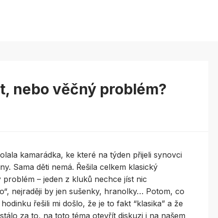
st, nebo věčný problém?
olala kamarádka, ke které na týden přijeli synovci
ny. Sama děti nemá. Řešila celkem klasický
 problém – jeden z kluků nechce jíst nic
“, nejraději by jen sušenky, hranolky… Potom, co
 hodinku řešili mi došlo, že je to fakt “klasika” a že
tálo za to, na toto téma otevřít diskuzi i na našem