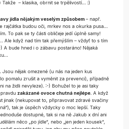
Takže – klasika, obrnit se trpělivostí… :)
ravy jídla nějakým veselým způsobem
– např.
kde rajčátka budou oči, mrkev nos a okurka pusa…
. To pak se ty části obličeje jedí úplně samy!
… Ale když nad tím tak přemýšlím – vždyť to s tím
-) A bude hned i o zábavu postaráno! Nějaká
nku…
. Jsou nějak omezené (u nás na jeden kus
lo pomalu zrušit a vyměnit za prevenci), případně
 na židli nevyleze). :-) Bohužel to je asi taky
 opravdu
zakázané ovoce chutná nejlépe
. A když
jinak (nekupovat to, připravovat zdravé svačiny
sná“), tak je úspěch vždycky o moc lepší. Taky
 jednoduše dostupné, tak si na ně Jakub x dní ani
dělám něco „po jídle“, nebo „jen jeden kousek“,