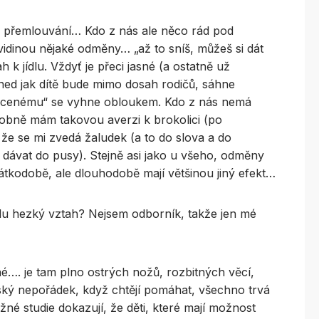
 přemlouvání… Kdo z nás ale něco rád pod
 vidinou nějaké odměny… „až to sníš, můžeš si dát
 jídlu. Vždyť je přeci jasné (a ostatně už
hned jak dítě bude mimo dosah rodičů, sáhne
ucenému“ se vyhne obloukem. Kdo z nás nemá
obně mám takovou averzi k brokolici (po
že se mi zvedá žaludek (a to do slova a do
sím dávat do pusy). Stejně asi jako u všeho, odměny
rátkodobě, ale dlouhodobě mají většinou jiný efekt…
 jídlu hezký vztah? Nejsem odborník, takže jen mé
sné…. je tam plno ostrých nožů, rozbitných věcí,
ovský nepořádek, když chtějí pomáhat, všechno trvá
žné studie dokazují, že děti, které mají možnost