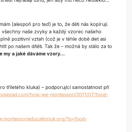
 snědl nejraději tunu, jen aby mu něco neuteklo…
ám (alespoň pro teď) je to, že děti nás kopírují.
k, všechny naše zvyky a každý vzorec našeho
lně pozitivní vztah (což je v téhle době diet asi
t po našem dítěti. Tak že – možná by stálo za to
áme my a jaké dáváme vzory…
o tříletého kluka) – podporující samostatnost při
.typepad.com/how-we-montessori/2011/07/food-
w.montessorieducationuk.org/?q=food-