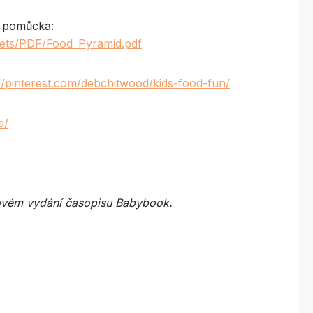
o pomůcka:
sets/PDF/Food_Pyramid.pdf
://pinterest.com/debchitwood/kids-food-fun/
s/
novém vydání časopisu Babybook.