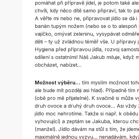
pomáhat při přípravě jídel, je potom také al
chvíli, kdy něco dítě samo připraví, tak to p
A věřte mi nebo ne, připravovat jídlo se dá i 
banán tupým nožem (nebo se o to alespoň 
vajíčko, omývat zeleninu, vysypávat odměřen
děti – ty už zvládnou téměř vše. U přípravy j
Hygiena před přípravou jídla, rozvoj samosta
sdílení s ostatními! Náš Jakub miluje, kdy
obcházet, nabízet…
Možnost výběru…
tím myslím možnost toho,
ale bude mít později asi hlad). Případně tím 
(obě pro mě přijatelné). K svačině si může 
druh ovoce a druhý druh ovoce… Asi vždy 
jídlo moc nehrotíme. Takže si např. k oběd
vyhovující) a zeptám se Jakuba, kterou chc
(manžel). Jídlo dávám na stůl s tím, že jdeme
maximálně jednou vyzvu… nenadávám, když J