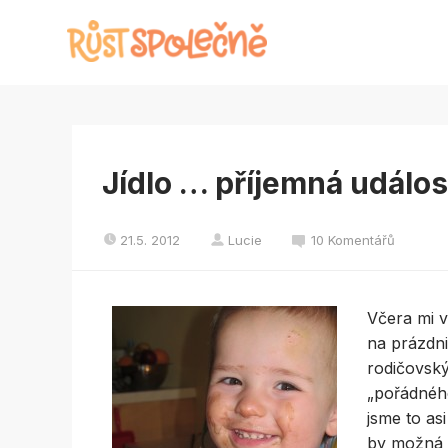
Jídlo … příjemná událo
21.5. 2012
Lucie
10 Komentářů
Včera mi v
na prázdni
rodičovský
„pořádného
jsme to asi
by možná s