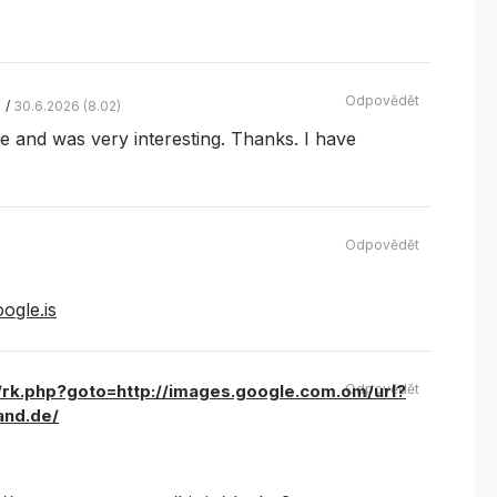
Odpovědět
30.6.2026 (8.02)
e and was very interesting. Thanks. I have
Odpovědět
ogle.is
x/rk.php?goto=http://images.google.com.om/url?
Odpovědět
and.de/