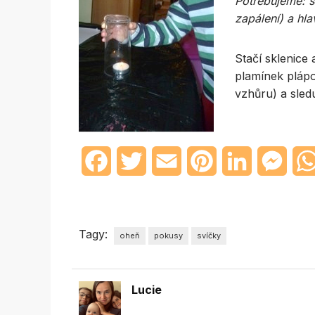
Potřebujeme: sk
zapálení) a hla
Stačí sklenice 
plamínek plápol
vzhůru) a sled
Facebook
Twitter
Email
Pinterest
LinkedIn
Mess
Tagy:
oheň
pokusy
svíčky
Lucie