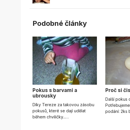
Podobné články
Pokus s barvami a
Proč si či
ubrousky
Další pokus o
Díky Tereze za takovou zásobu
Potřebujeme
pokusů, které se dají udělat
podání: 2ks 
během chviličky...…