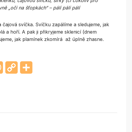
lenku, čajovou svíčku, sirky (či cokoliv pro
vně „oči na šťopkách“ – pálí pálí pálí
a čajová svíčka. Svíčku zapálíme a sledujeme, jak
á a hoří. A pak ji přikryjeme sklenicí (dnem
ujeme, jak plamínek zkomírá až úplně zhasne.
enger
WhatsApp
Copy
Share
Link