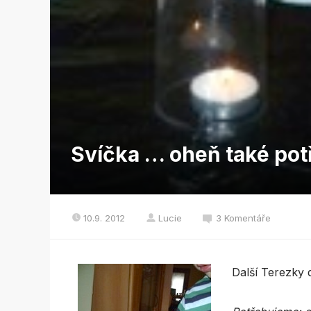
Svíčka … oheň také pot
10.9. 2012
Lucie
3 Komentáře
Další Terezky d