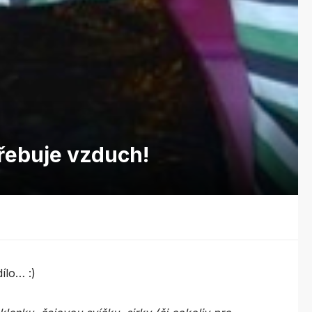
řebuje vzduch!
ílo… :)