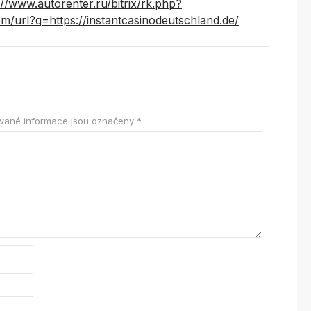
://www.autorenter.ru/bitrix/rk.php?
m/url?q=https://instantcasinodeutschland.de/
vané informace jsou označeny
*