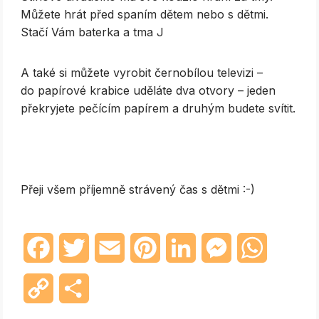
Můžete hrát před spaním dětem nebo s dětmi.
Stačí Vám baterka a tma J
A také si můžete vyrobit černobílou televizi –
do papírové krabice uděláte dva otvory – jeden
překryjete pečícím papírem a druhým budete svítit.
Přeji všem příjemně strávený čas s dětmi :-)
Facebook
Twitter
Email
Pinterest
LinkedIn
Messenger
WhatsAp
Copy
Share
Link