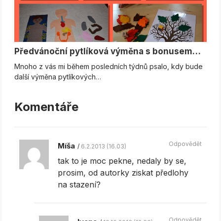
Předvánoční pytlíková výměna s bonusem…
Mnoho z vás mi během posledních týdnů psalo, kdy bude
další výměna pytlíkových…
Komentáře
Odpovědět
Míša
6.2.2013 (16.03)
tak to je moc pekne, nedaly by se,
prosim, od autorky ziskat předlohy
na stazení?
Odpovědět