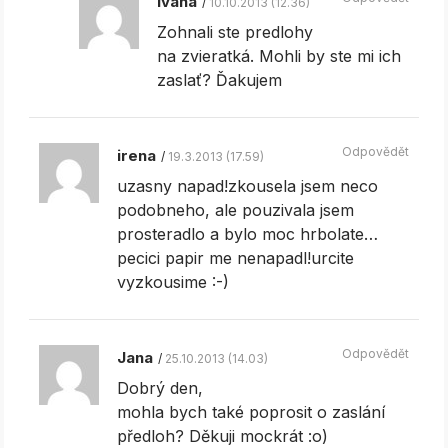
Ivana
10.10.2013 (12.36)
Zohnali ste predlohy
na zvieratká. Mohli by ste mi ich
zaslať? Ďakujem
Odpovědět
irena
19.3.2013 (17.59)
uzasny napad!zkousela jsem neco
podobneho, ale pouzivala jsem
prosteradlo a bylo moc hrbolate…
pecici papir me nenapadl!urcite
vyzkousime :-)
Odpovědět
Jana
25.10.2013 (14.03)
Dobrý den,
mohla bych také poprosit o zaslání
předloh? Děkuji mockrát :o)