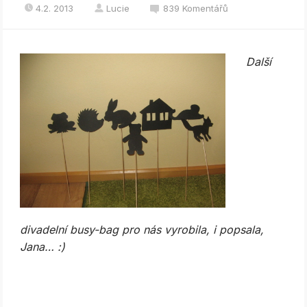
4.2. 2013
Lucie
839 Komentářů
Další
divadelní busy-bag pro nás vyrobila, i popsala,
Jana… :)