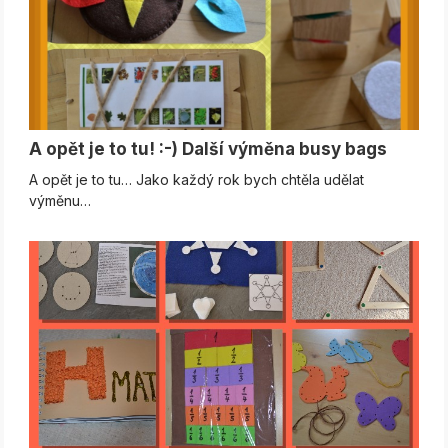
A opět je to tu! :-) Další výměna busy bags
A opět je to tu… Jako každý rok bych chtěla udělat
výměnu…