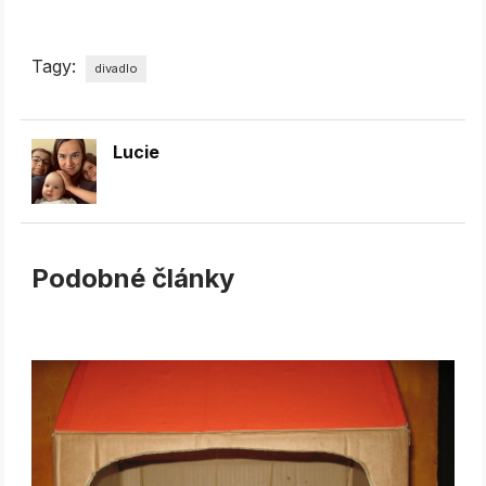
Tagy:
divadlo
Lucie
Podobné články