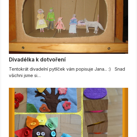
Divadélka k dotvoření
Tentokrát divadelní pytlíček vám popisuje Jana... :) Snad
všichni jsme si…