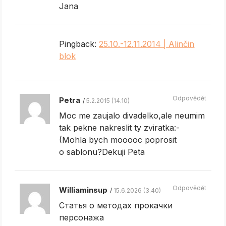
Jana
Pingback:
25.10.-12.11.2014 | Alinčin
blok
Odpovědět
Petra
5.2.2015 (14.10)
Moc me zaujalo divadelko,ale neumim
tak pekne nakreslit ty zviratka:-
(Mohla bych mooooc poprosit
o sablonu?Dekuji Peta
Odpovědět
Williaminsup
15.6.2026 (3.40)
Статья о методах прокачки
персонажа