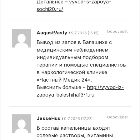
Детальнее –
vyvod-is-zapoya-
sochi20.ru/
Odpovědět
AugustVasty
9.7.2026 (15.12)
Вывод из запоя в Балашихе с
медицинским наблюдением,
индивидуальным подбором
терапии и помощью специалистов
в наркологической клинике
«Частный Медик 24».
Выяснить больше –
http://vyvod-iz-
zapoya-balashiha13-1.ru
Odpovědět
JesseHus
9.7.2026 (17.22)
В состав капельницы входят
солевые растворы, витамины