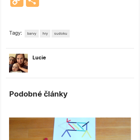
Copy
Share
Link
Tagy:
barvy
hry
sudoku
Lucie
Podobné články