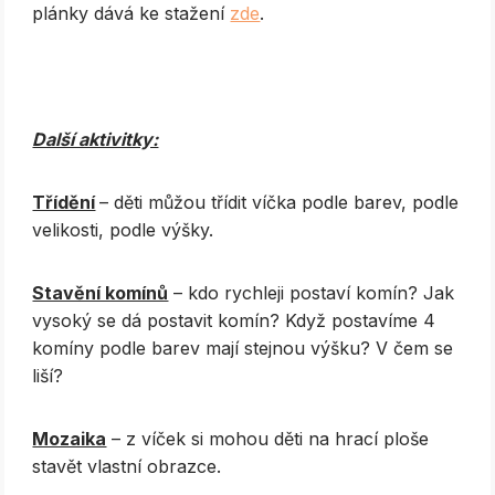
plánky dává ke stažení
zde
.
Další aktivitky:
Třídění
– děti můžou třídit víčka podle barev, podle
velikosti, podle výšky.
Stavění komínů
– kdo rychleji postaví komín? Jak
vysoký se dá postavit komín? Když postavíme 4
komíny podle barev mají stejnou výšku? V čem se
liší?
Mozaika
– z víček si mohou děti na hrací ploše
stavět vlastní obrazce.