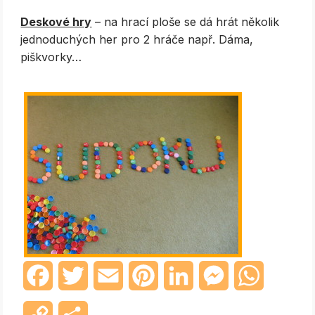
Deskové hry
– na hrací ploše se dá hrát několik
jednoduchých her pro 2 hráče např. Dáma,
piškvorky…
Facebook
Twitter
Email
Pinterest
LinkedIn
Messenger
WhatsAp