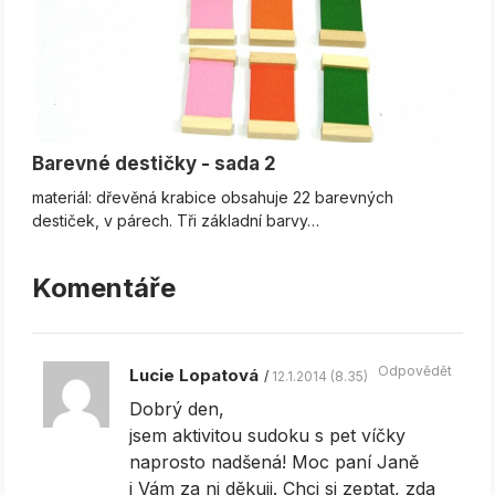
Barevné destičky - sada 2
materiál: dřevěná krabice obsahuje 22 barevných
destiček, v párech. Tři základní barvy…
Komentáře
Odpovědět
Lucie Lopatová
12.1.2014 (8.35)
Dobrý den,
jsem aktivitou sudoku s pet víčky
naprosto nadšená! Moc paní Janě
i Vám za ni děkuji. Chci si zeptat, zda