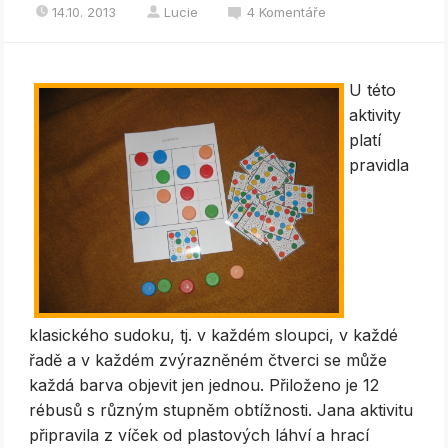
14.10. 2013
Lucie
4 Komentáře
U této
aktivity
platí
pravidla
klasického sudoku, tj. v každém sloupci, v každé
řadě a v každém zvýrazněném čtverci se může
každá barva objevit jen jednou. Přiloženo je 12
rébusů s různým stupněm obtížnosti. Jana aktivitu
připravila z víček od plastových láhví a hrací