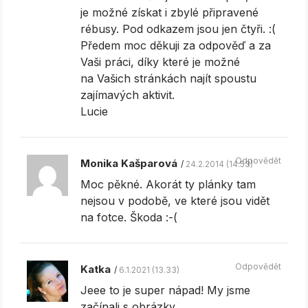
je možné získat i zbylé připravené
rébusy. Pod odkazem jsou jen čtyři. :(
Předem moc děkuji za odpověď a za
Vaši práci, díky které je možné
na Vašich stránkách najít spoustu
zajímavých aktivit.
Lucie
Odpovědět
Monika Kašparová
24.2.2014 (14.53)
Moc pěkné. Akorát ty plánky tam
nejsou v podobě, ve které jsou vidět
na fotce. Škoda :-(
Odpovědět
Katka
6.1.2021 (13.33)
Jeee to je super nápad! My jsme
začínali s obrázky