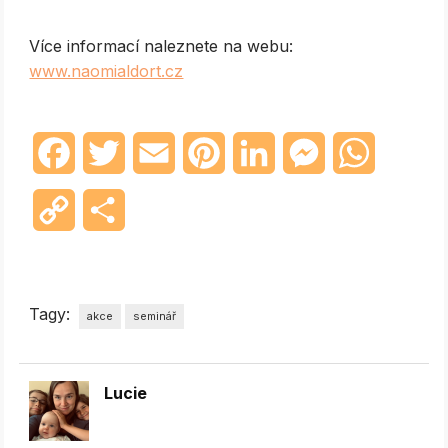
Více informací naleznete na webu:
www.naomialdort.cz
Facebook
Twitter
Email
Pinterest
LinkedIn
Messenger
WhatsAp
Copy
Share
Link
Tagy:
akce
seminář
Lucie