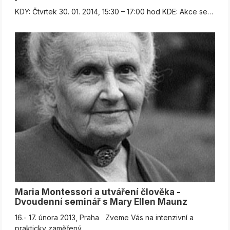
KDY: Čtvrtek 30. 01. 2014, 15:30 – 17:00 hod KDE: Akce se…
Maria Montessori a utváření člověka -
Dvoudenní seminář s Mary Ellen Maunz
16.- 17. února 2013, Praha Zveme Vás na intenzivní a
prakticky zaměřený…