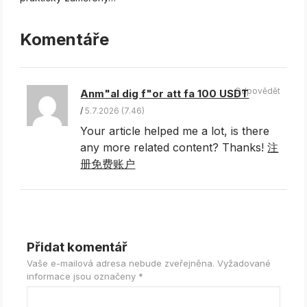
Komentáře
Odpovědět
Anm"al dig f"or att fa 100 USDT
5.7.2026 (7.46)
Your article helped me a lot, is there
any more related content? Thanks!
注
册免费账户
Přidat komentář
Vaše e-mailová adresa nebude zveřejněna.
Vyžadované
informace jsou označeny
*