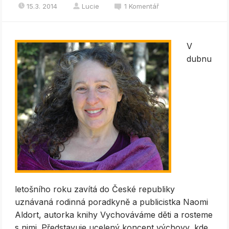
15.3. 2014
Lucie
1 Komentář
V
dubnu
letošního roku zavítá do České republiky
uznávaná rodinná poradkyně a publicistka Naomi
Aldort, autorka knihy Vychováváme děti a rosteme
s nimi. Představuje ucelený koncept výchovy, kde