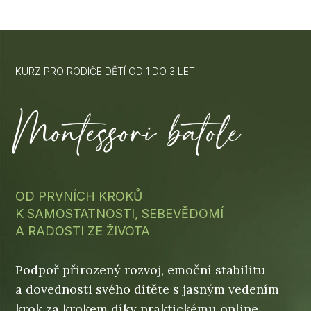
KURZ PRO RODIČE DĚTÍ OD 1 DO 3 LET
Montessori batole
OD PRVNÍCH KROKŮ
K SAMOSTATNOSTI, SEBEVĚDOMÍ
A RADOSTI ZE ŽIVOTA
Podpoř přirozený rozvoj, emoční stabilitu
a dovednosti svého dítěte s jasným vedením
krok za krokem díky praktickému online