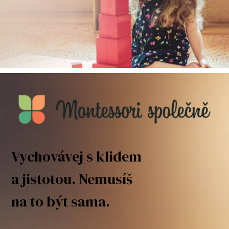
Vychovávej s klidem
a jistotou. Nemusíš
na to být sama.