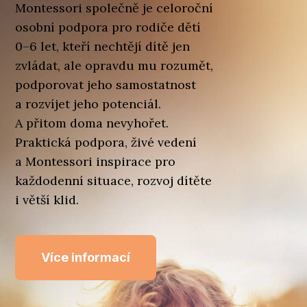
Montessori společně je celoroční
osobní podpora pro rodiče dětí
0–6 let, kteří nechtějí dítě jen
zvládat, ale opravdu mu rozumět,
podporovat jeho samostatnost
a rozvíjet jeho potenciál.
A přitom doma nevyhořet.
Praktická podpora, živé vedení
a Montessori inspirace pro
každodenní situace, rozvoj dítěte
i větší klid.
Více informací