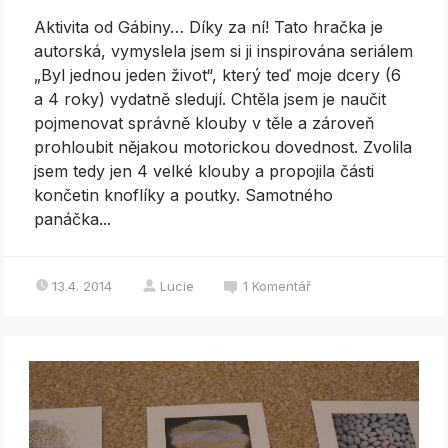
Aktivita od Gábiny… Díky za ní! Tato hračka je
autorská, vymyslela jsem si ji inspirována seriálem
„Byl jednou jeden život“, který teď moje dcery (6
a 4 roky) vydatně sledují. Chtěla jsem je naučit
pojmenovat správně klouby v těle a zároveň
prohloubit nějakou motorickou dovednost. Zvolila
jsem tedy jen 4 velké klouby a propojila části
končetin knoflíky a poutky. Samotného
panáčka...
13.4. 2014
Lucie
1
Komentář