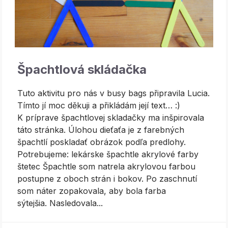
Špachtlová skládačka
Tuto aktivitu pro nás v busy bags připravila Lucia.
Tímto jí moc děkuji a přikládám její text… :)
K príprave špachtlovej skladačky ma inšpirovala
táto stránka. Úlohou dieťaťa je z farebných
špachtlí poskladať obrázok podľa predlohy.
Potrebujeme: lekárske špachtle akrylové farby
štetec Špachtle som natrela akrylovou farbou
postupne z oboch strán i bokov. Po zaschnutí
som náter zopakovala, aby bola farba
sýtejšia. Nasledovala...