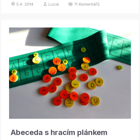
5.4. 2014
Lucie
11
Komentářů
Abeceda s hracím plánkem