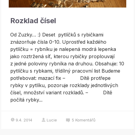
Rozklad čísel
Od Zuzky… :) Deset pytlíčků s rybičkami
znázorňuje čísla 0-10. Uprostřed každého
pytlíčku = rybníku je nalepená modrá lepenka
jako roztržená síť, kterou rybičky proplouvají
z jedné poloviny rybníka na druhou. Obsahuje: 10
pytlíčku s rybkami, třídílný pracovní list Budeme
potřebovat: mazací fix – Dítě protřepe
rybky v pytlíku, pozoruje rozklady jednotlivých
čísel, množství variant rozkladů. – Dítě
počítá rybky...
9.4. 2014
Lucie
5
Komentářů