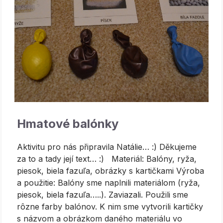
Hmatové balónky
Aktivitu pro nás připravila Natálie… :) Děkujeme
za to a tady její text… :) Materiál: Balóny, ryža,
piesok, biela fazuľa, obrázky s kartičkami Výroba
a použitie: Balóny sme naplnili materiálom (ryža,
piesok, biela fazuľa…..). Zaviazali. Použili sme
rôzne farby balónov. K nim sme vytvorili kartičky
s názvom a obrázkom daného materiálu vo