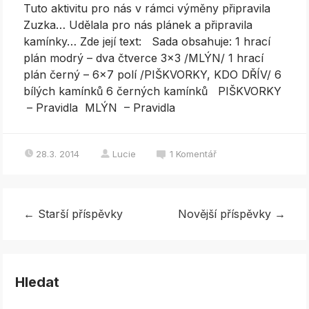
Tuto aktivitu pro nás v rámci výměny připravila
Zuzka… Udělala pro nás plánek a připravila
kamínky… Zde její text: Sada obsahuje: 1 hrací
plán modrý – dva čtverce 3×3 /MLÝN/ 1 hrací
plán černý – 6×7 polí /PIŠKVORKY, KDO DŘÍV/ 6
bílých kamínků 6 černých kamínků PIŠKVORKY
– Pravidla MLÝN – Pravidla
28.3. 2014
Lucie
1
Komentář
←
Starší příspěvky
Novější příspěvky
→
Hledat