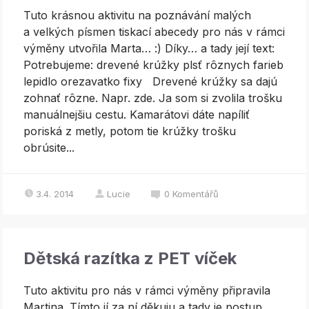
Tuto krásnou aktivitu na poznávání malých
a velkých písmen tiskací abecedy pro nás v rámci
výměny utvořila Marta… :) Díky… a tady její text:
Potrebujeme: drevené krúžky plsť rôznych farieb
lepidlo orezavatko fixy Drevené krúžky sa dajú
zohnať rôzne. Napr. zde. Ja som si zvolila trošku
manuálnejšiu cestu. Kamarátovi dáte napíliť
poriská z metly, potom tie krúžky trošku
obrúsite...
3.4. 2014
Lucie
0
Komentářů
Dětská razítka z PET víček
Tuto aktivitu pro nás v rámci výměny připravila
Martina. Tímto jí za ní děkuju a tady je postup