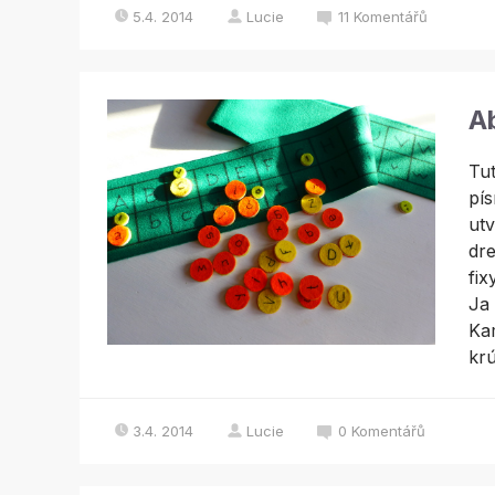
5.4. 2014
Lucie
11
Komentářů
A
Tut
pí
utv
dre
fix
Ja 
Kam
krú
3.4. 2014
Lucie
0
Komentářů