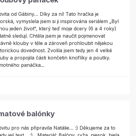
ivita od Gábiny… Díky za ní! Tato hračka je
orská, vymyslela jsem si ji inspirována seriálem „Byl
nou jeden život“, který teď moje dcery (6 a 4 roky)
atně sledují. Chtěla jsem je naučit pojmenovat
ávně klouby v těle a zároveň prohloubit nějakou
orickou dovednost. Zvolila jsem tedy jen 4 velké
uby a propojila části končetin knoflíky a poutky.
motného panáčka...
matové balónky
ivitu pro nás připravila Natálie… :) Děkujeme za to
ady její text… :) Materiál: Balóny, ryža, piesok, biela