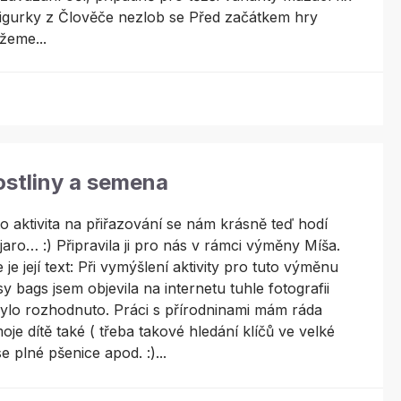
figurky z Člověče nezlob se Před začátkem hry
žeme...
ostliny a semena
o aktivita na přiřazování se nám krásně teď hodí
jaro… :) Připravila ji pro nás v rámci výměny Míša.
 je její text: Při vymýšlení aktivity pro tuto výměnu
y bags jsem objevila na internetu tuhle fotografii
ylo rozhodnuto. Práci s přírodninami mám ráda
oje dítě také ( třeba takové hledání klíčů ve velké
e plné pšenice apod. :)...