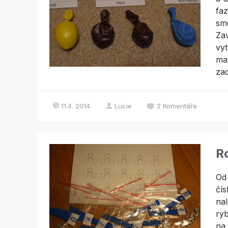
faz
sme
Zav
vyt
mat
zad
11.4. 2014
Lucie
2
Komentáře
Ro
Od 
čís
nal
ryb
na 