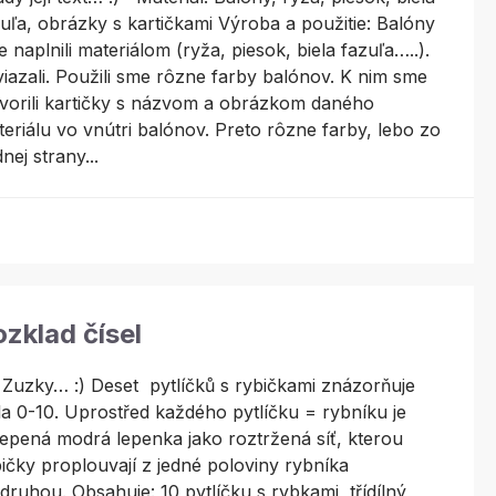
uľa, obrázky s kartičkami Výroba a použitie: Balóny
 naplnili materiálom (ryža, piesok, biela fazuľa…..).
iazali. Použili sme rôzne farby balónov. K nim sme
vorili kartičky s názvom a obrázkom daného
eriálu vo vnútri balónov. Preto rôzne farby, lebo zo
nej strany...
zklad čísel
Zuzky… :) Deset pytlíčků s rybičkami znázorňuje
la 0-10. Uprostřed každého pytlíčku = rybníku je
epená modrá lepenka jako roztržená síť, kterou
ičky proplouvají z jedné poloviny rybníka
druhou. Obsahuje: 10 pytlíčku s rybkami, třídílný