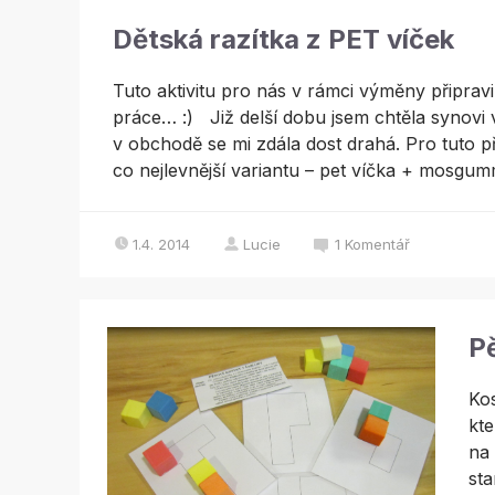
Dětská razítka z PET víček
Tuto aktivitu pro nás v rámci výměny připravil
práce… :) Již delší dobu jsem chtěla synovi 
v obchodě se mi zdála dost drahá. Pro tuto pří
co nejlevnější variantu – pet víčka + mosgummi
1.4. 2014
Lucie
1
Komentář
P
Kos
kte
na 
sta