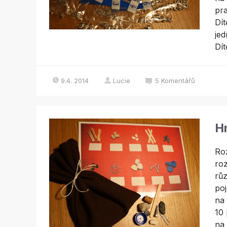
pr
Dít
je
Dít
9.4. 2014
Lucie
5
Komentářů
H
Roz
roz
růz
po
na 
10 
na 