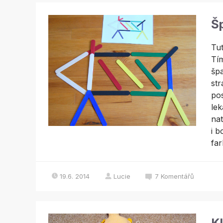
Š
Tut
Tím
špa
str
pos
lek
nat
i b
far
19.6. 2014
Lucie
7
Komentářů
K