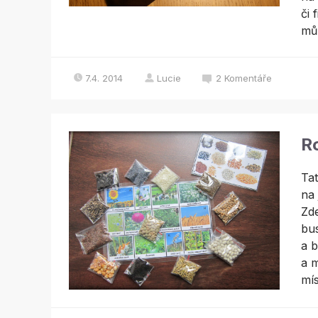
či 
mů
7.4. 2014
Lucie
2
Komentáře
R
Tat
na 
Zde
bus
a b
a m
mís