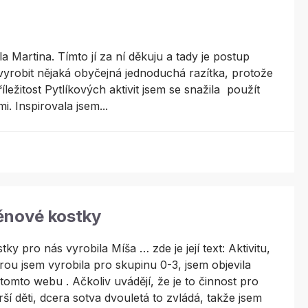
a Martina. Tímto jí za ní děkuju a tady je postup
vyrobit nějaká obyčejná jednoduchá razítka, protože
ležitost Pytlíkových aktivit jsem se snažila použít
. Inspirovala jsem...
ěnové kostky
tky pro nás vyrobila Míša … zde je její text: Aktivitu,
rou jsem vyrobila pro skupinu 0-3, jsem objevila
tomto webu . Ačkoliv uvádějí, že je to činnost pro
rší děti, dcera sotva dvouletá to zvládá, takže jsem