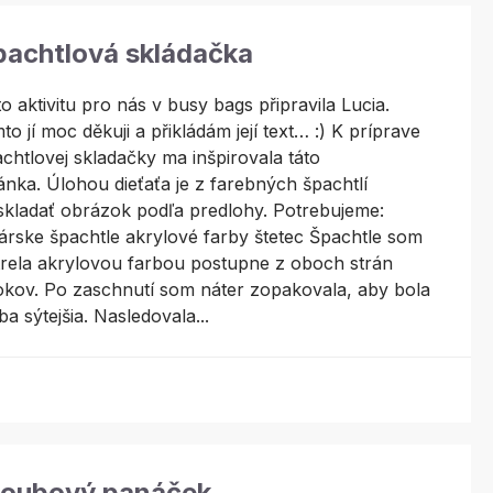
pachtlová skládačka
o aktivitu pro nás v busy bags připravila Lucia.
to jí moc děkuji a přikládám její text… :) K príprave
chtlovej skladačky ma inšpirovala táto
ánka. Úlohou dieťaťa je z farebných špachtlí
kladať obrázok podľa predlohy. Potrebujeme:
árske špachtle akrylové farby štetec Špachtle som
rela akrylovou farbou postupne z oboch strán
okov. Po zaschnutí som náter zopakovala, aby bola
ba sýtejšia. Nasledovala...
loubový panáček