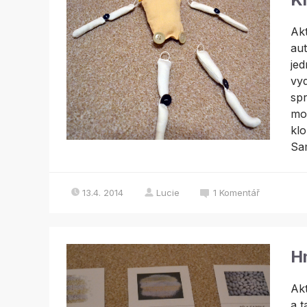
Akt
aut
jed
vyd
spr
mot
klo
Sa
13.4. 2014
Lucie
1
Komentář
H
Akt
a t