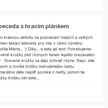
beceda s hracím plánkem
o krásnou aktivitu na poznávání malých a velkých
smen tiskací abecedy pro nás v rámci výměny
ořila Marta… :) Díky… a tady její text: Potrebujeme:
vené krúžky plsť rôznych farieb lepidlo orezavatko
y Drevené krúžky sa dajú zohnať rôzne. Napr. zde.
som si zvolila trošku manuálnejšiu cestu.
arátovi dáte napíliť poriská z metly, potom tie
žky trošku obrúsite...