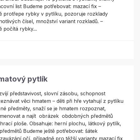
acovní list Budeme potřebovat: mazací fix –
ě protřepe rybky v pytlíku, pozoruje rozklady
dnotlivých čísel, množství variant rozkladů. –
ě počítá rybky...
matový pytlík
víjí představivost, slovní zásobu, schopnost
eznávat věci hmatem – děti při hře vytahují z pytlíku
né předměty, snaží se je hmatem rozpoznat,
jmenovat a najít obrázek obdobných předmětů
hrací ploše. Obsahuje: herní plochu, látkový pytlík,
předmětů Budeme ještě potřebovat: šátek
zavázání očí, případně pro těžší varianty mazací fix