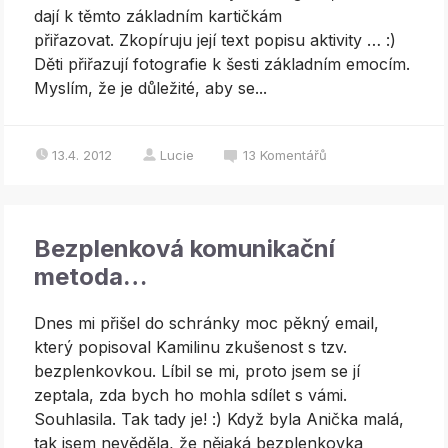
dají k těmto základním kartičkám
přiřazovat. Zkopíruju její text popisu aktivity … :)
Děti přiřazují fotografie k šesti základním emocím.
Myslím, že je důležité, aby se...
13.4. 2012
Lucie
13
Komentářů
Bezplenková komunikační
metoda…
Dnes mi přišel do schránky moc pěkný email,
který popisoval Kamilinu zkušenost s tzv.
bezplenkovkou. Líbil se mi, proto jsem se jí
zeptala, zda bych ho mohla sdílet s vámi.
Souhlasila. Tak tady je! :) Když byla Anička malá,
tak jsem nevěděla, že nějaká bezplenkovka