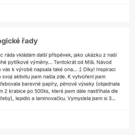
ogické řady
 ráda vkládám další příspěvek, jako ukázku z naší
uhé pytlíkové výměny… Tentokrát od Míši. Návod
 vás k výrobě napsala také ona… :) Díky! Inspiraci
 svoji aktivitu jsem našla zde. K vytvoření jsem
řebovala barevné papíry, pěnové výseky (objednala
m 2 krabice po 500ks, které jsem dále nastříhala dle
řeby), lepidlo a laminovačku. Vymyslela jsem si 3...