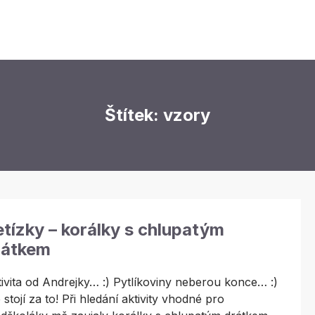
Štítek: vzory
tízky – korálky s chlupatým
rátkem
ivita od Andrejky… :) Pytlíkoviny neberou konce… :)
 stojí za to! Při hledání aktivity vhodné pro