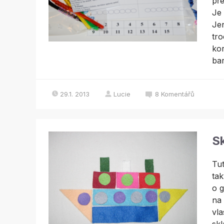
pře
Je 
Jen
tro
kor
bar
29.1. 2013
Lucie
8
Komentářů
S
Tut
tak
o g
na 
vla