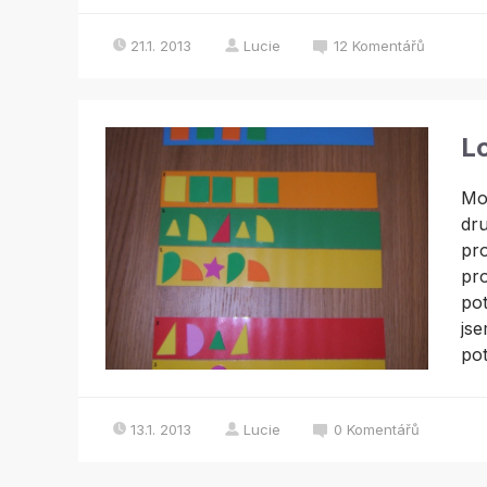
21.1. 2013
Lucie
12
Komentářů
L
Moc
dr
pro
pro
pot
jse
pot
13.1. 2013
Lucie
0
Komentářů