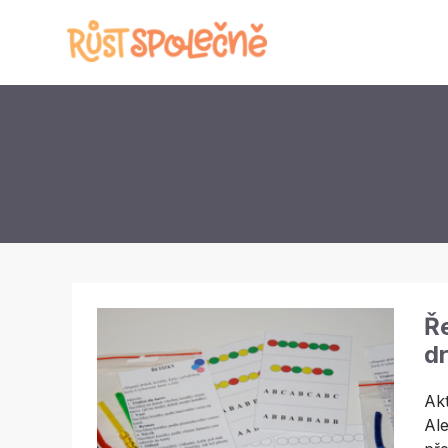
Ře
d
Akt
Ale