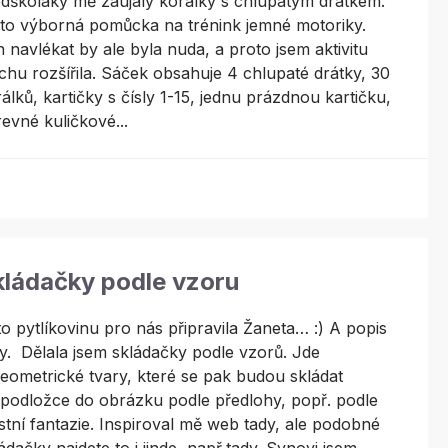
dškoláky mě zaujaly korálky s chlupatým drátkem.
to výborná pomůcka na trénink jemné motoriky.
 navlékat by ale byla nuda, a proto jsem aktivitu
chu rozšířila. Sáček obsahuje 4 chlupaté drátky, 30
álků, kartičky s čísly 1-15, jednu prázdnou kartičku,
evné kuličkové...
kládačky podle vzoru
o pytlíkovinu pro nás připravila Žaneta… :) A popis
y. Dělala jsem skládačky podle vzorů. Jde
eometrické tvary, které se pak budou skládat
podložce do obrázku podle předlohy, popř. podle
stní fantazie. Inspiroval mě web tady, ale podobné