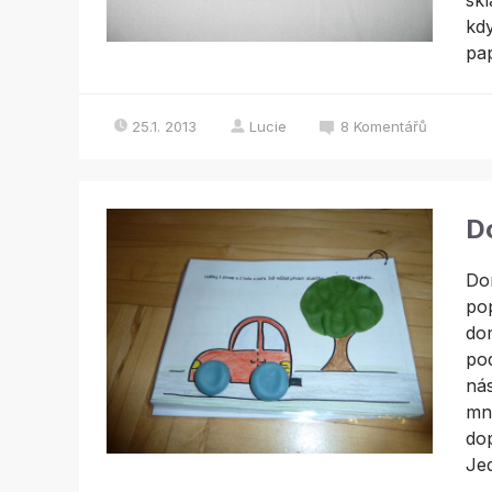
skl
kd
pap
25.1. 2013
Lucie
8
Komentářů
Do
Dom
pop
dom
pod
nás
mno
dop
Jed