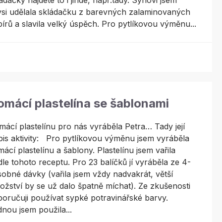
ádačky najdete to i jinde, např.tady. Synovi jsem
ysi udělala skládačku z barevných zalaminovaných
írů a slavila velký úspěch. Pro pytlíkovou výměnu...
mácí plastelína se šablonami
ácí plastelínu pro nás vyráběla Petra… Tady její
is aktivity: Pro pytlíkovou výměnu jsem vyráběla
ácí plastelínu a šablony. Plastelínu jsem vařila
le tohoto receptu. Pro 23 balíčků jí vyráběla ze 4-
obné dávky (vařila jsem vždy nadvakrát, větší
žství by se už dalo špatně míchat). Ze zkušenosti
oručuji používat sypké potravinářské barvy.
nou jsem použila...