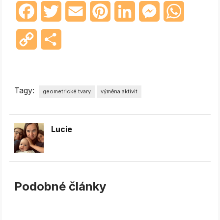
Facebook
Twitter
Email
Pinterest
LinkedIn
Messenger
WhatsAp
Copy
Share
Link
Tagy:
geometrické tvary
výměna aktivit
Lucie
Podobné články