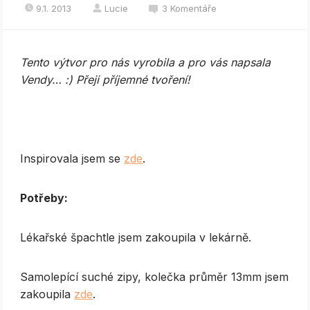
9.1. 2013
Lucie
3 Komentáře
Tento výtvor pro nás vyrobila a pro vás napsala
Vendy… :) Přeji příjemné tvoření!
Inspirovala jsem se
zde
.
Potřeby:
Lékařské špachtle jsem zakoupila v lekárně.
Samolepící suché zipy, kolečka průměr 13mm jsem
zakoupila
zde
.