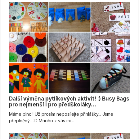
Další výměna pytlíkových aktivit! :) Busy Bags
pro nejmenší i pro předškoláky…
Máme plno!! Už prosím neposílejte přihlášky... Jsme
přeplněný... :D Mnoho z vás mi…