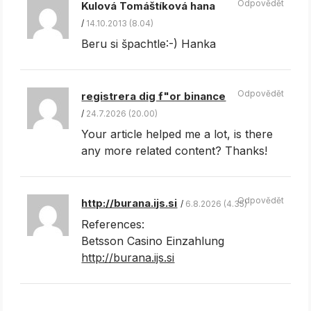
Odpovědět
Kulová Tomáštíková hana
14.10.2013 (8.04)
Beru si špachtle:-) Hanka
Odpovědět
registrera dig f"or binance
24.7.2026 (20.00)
Your article helped me a lot, is there
any more related content? Thanks!
Odpovědět
http://burana.ijs.si
6.8.2026 (4.35)
References:
Betsson Casino Einzahlung
http://burana.ijs.si